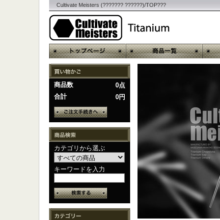
Cultivate Meisters (??????? ??????)/TOP???
商品数
0点
合計
0円
カテゴリから選ぶ
キーワードを入力