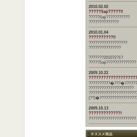
2010.02.02
?????Saji?????!!
?????Saji???????????
??????????????
2010.01.04
??????????!!
??????????????????
???????????????
???????2010?2?1?
?????Saji??????????????
2009.10.22
????????????????????
??????????�???�??????
?????????????????????
??????????????????????
(??)�?????????????????
2009.10.13
?????????????!
??????????????????????