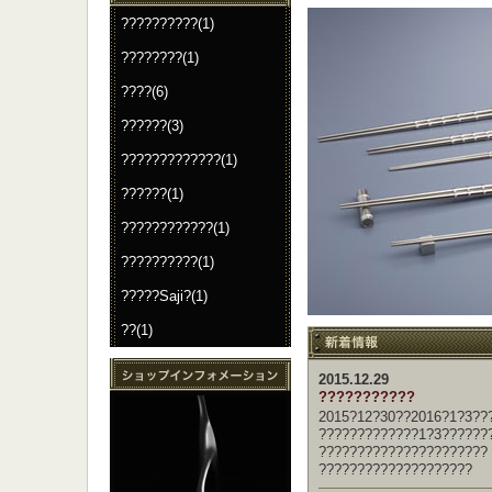
??????????(1)
????????(1)
????(6)
??????(3)
?????????????(1)
??????(1)
????????????(1)
??????????(1)
?????Saji?(1)
??(1)
2015.12.29
???????????
2015?12?30??2016?1?3??
?????????????1?3??????
??????????????????????
????????????????????