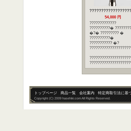
?????????????????
54,000 円
?????????????
??????????� ???????
�?� ????????? �
??????????�
??????????? �?
????????????????????
????????????????????
????????????????????
トップページ
商品一覧
会社案内
特定商取引法に基
Copyright (C) 2009 hasehiki.com All Rights Reserved.