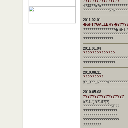
????????????????
4?30??5?5?????????????
?????????????5?6??????
2011.02.01
�SFT?GALLERY�????
????????????????�SFT
??????????????????????
???????????????
2011.01.04
??????????????
??????????????????????
????????????????
2010.08.11
?????????
8?13??16????4?????????
2010.05.08
??????????????????
5?11?(?)?18?(?)
??????????????5F??
?????????????????
?????????????????
??????????????????
?????????