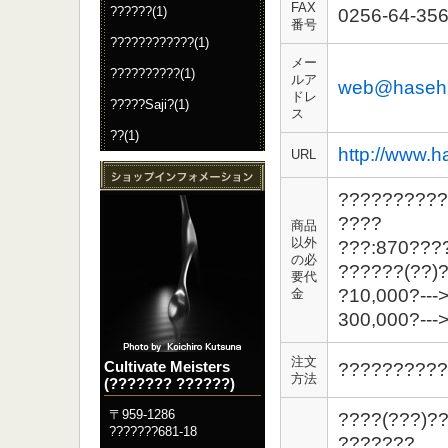
FAX
??????(1)
0256-64-35
番号
????????????(1)
メー
??????????(1)
ルア
web@hasehi
ドレ
?????Saji?(1)
ス
??(1)
http://www.h
URL
??????????
????
商品
以外
???:870???
の必
??????(??)
要代
?10,000?---
金
300,000?---
注文
Cultivate Meisters
??????????
方法
(??????? ??????)
〒959-1286
????(???)?
???????681-18
???????