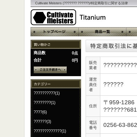
Cultivate Meisters (??????? ??????)/特定商取引に関する法律
商品数
0点
合計
0円
販売
??????????
業者
運営
??????
責任
者
??????????(1)
〒959-1286
????????(1)
住所
???????681
????(6)
??????(3)
電話
0256-63-86
番号
?????????????(1)