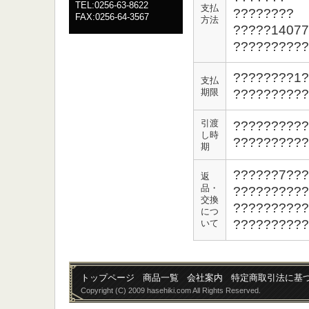
TEL:0256-63-8622
支払
????????
FAX:0256-64-3567
方法
?????14077
??????????
????????1?
支払
期限
??????????
引渡
??????????
し時
??????????
期
??????7???
返
品・
??????????
交換
??????????
につ
??????????
いて
トップページ
商品一覧
会社案内
特定商取引法に基
Copyright (C) 2009 hasehiki.com All Rights Reserved.